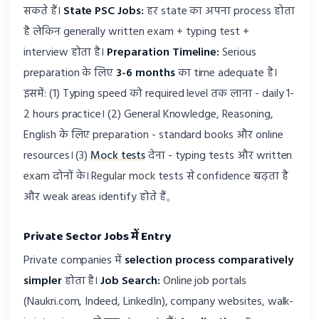
सकते हैं।
State PSC Jobs:
हर state का अपना process होता
है लेकिन generally written exam + typing test +
interview होता है।
Preparation Timeline:
Serious
preparation के लिए
3-6 months
का time adequate है।
इसमें: (1) Typing speed को required level तक लाना - daily 1-
2 hours practice। (2) General Knowledge, Reasoning,
English के लिए preparation - standard books और online
resources। (3)
Mock tests
देना - typing tests और written
exam दोनों के। Regular mock tests से confidence बढ़ता है
और weak areas identify होते हैं。
Private Sector Jobs में Entry
Private companies में
selection process comparatively
simpler
होता है।
Job Search:
Online job portals
(Naukri.com, Indeed, LinkedIn), company websites, walk-