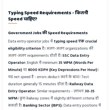
Typing Speed Requirements - कितनी
Speed चाहिए?
Government Jobs की Speed Requirements
Data entry operator jobs में
typing speed एक crucial
eligibility criterion
है। अलग-अलग organizations की
अलग-अलग requirements होती हैं।
SSC Data Entry
Operator:
English में minimum
35 WPM (Words Per
Minute)
या
8000 KDPH (Key Depressions Per Hour)
।
यह net speed है - errors deduct करने के बाद। Test
duration generally 15 minutes होता है।
Railway Data
Entry Operator:
Similar requirements - लगभग
30-35
WPM
। कुछ Railway zones में slightly different criteria हो
सकती है।
Banking Sector (IBPS):
Data entry positions में