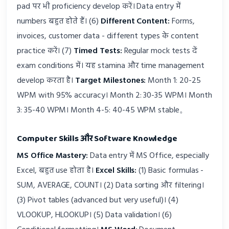
pad पर भी proficiency develop करें। Data entry में
numbers बहुत होते हैं। (6)
Different Content:
Forms,
invoices, customer data - different types के content
practice करें। (7)
Timed Tests:
Regular mock tests दें
exam conditions में। यह stamina और time management
develop करता है।
Target Milestones:
Month 1: 20-25
WPM with 95% accuracy। Month 2: 30-35 WPM। Month
3: 35-40 WPM। Month 4-5: 40-45 WPM stable。
Computer Skills और Software Knowledge
MS Office Mastery:
Data entry में MS Office, especially
Excel, बहुत use होता है।
Excel Skills:
(1) Basic formulas -
SUM, AVERAGE, COUNT। (2) Data sorting और filtering।
(3) Pivot tables (advanced but very useful)। (4)
VLOOKUP, HLOOKUP। (5) Data validation। (6)