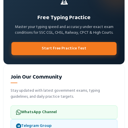
🏆
Free Typing Practice
Master your typing speed and accuracy under exact exam
conditions for SSC CGL, CHSL, Railway, CPCT & High Courts.
Start Free Practice Test
Join Our Community
Stay updated with latest government exams, typing
guidelines, and daily practice targets.
WhatsApp Channel
Telegram Group