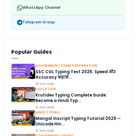
WhatsApp Channel
Telegram Group
Popular Guides
GOVERNMENT EXAM PREPARATION
SSC CGL Typing Test 2026: Speed और
Accuracy बढ़ाने...
14 min read
EDUCATION
Krutidev Typing Complete Guide:
Become a Hindi Typ...
12 min read
HINDI TYPING
Mangal Inscript Typing Tutorial 2026 —
Unicode Hin...
15 min read