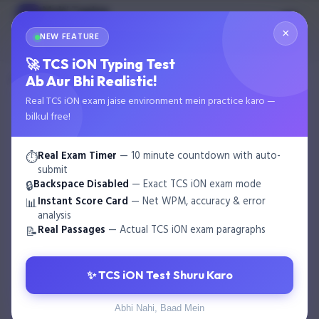
Multi Typing
MT
GOVT EXAM TYPING
×
NEW FEATURE
🌙
Start Test
🚀 TCS iON Typing Test
›
›
Ab Aur Bhi Realistic!
Home
Blog
Railway Typing Test Tips – RRB Typing Exam Pr…
Real TCS iON exam jaise environment mein practice karo —
bilkul free!
Real Exam Timer
— 10 minute countdown with auto-
⏱️
submit
Backspace Disabled
— Exact TCS iON exam mode
🔒
Instant Score Card
— Net WPM, accuracy & error
📊
analysis
Real Passages
— Actual TCS iON exam paragraphs
📝
✨ TCS iON Test Shuru Karo
Abhi Nahi, Baad Mein