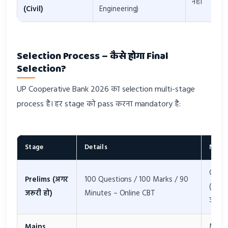
नहीं
(Civil)
Engineering)
Selection Process – कैसे होगा Final
Selection?
UP Cooperative Bank 2026 का selection multi-stage
process है। हर stage को pass करना mandatory है:
Stage
Details
Natu
Quali
Prelims (अगर
100 Questions / 100 Marks / 90
(Merit 
जरूरी हो)
Minutes – Online CBT
जुड़ेगा)
Mains
Merit