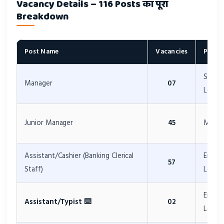
Vacancy Details – 116 Posts का पूरा
Breakdown
Post Name
Vacancies
Pay Sc
Senior
Manager
07
Level
Junior Manager
45
Mid Le
Assistant/Cashier (Banking Clerical
Entry
57
Staff)
Level
Entry
Assistant/Typist ⌨️
02
Level