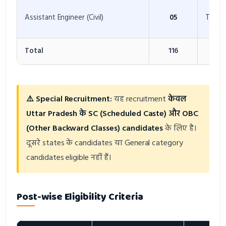
Assistant Engineer (Civil)
05
Techni
Total
116
⚠️ Special Recruitment:
यह recruitment
केवल
Uttar Pradesh के SC (Scheduled Caste) और OBC
(Other Backward Classes) candidates
के लिए है।
दूसरे states के candidates या General category
candidates eligible नहीं हैं।
Post-wise Eligibility Criteria