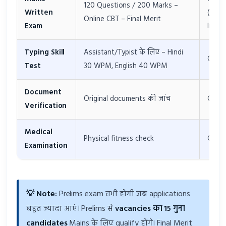
120 Questions / 200 Marks –
Written
(Mos
Online CBT – Final Merit
Exam
Impor
Typing Skill
Assistant/Typist के लिए – Hindi
Quali
Test
30 WPM, English 40 WPM
Document
Original documents की जांच
Quali
Verification
Medical
Physical fitness check
Quali
Examination
💡 Note:
Prelims exam तभी होगी जब applications
बहुत ज्यादा आएं। Prelims से
vacancies का 15 गुना
candidates
Mains के लिए qualify होंगे। Final Merit