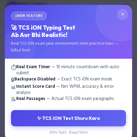
Multi Typing
MT
GOVT EXAM TYPING
×
NEW FEATURE
🌙
Start Test
🚀 TCS iON Typing Test
›
›
Ab Aur Bhi Realistic!
Home
Blog
UP Co-operative Bank Recruitment 2026 – 116 P…
Real TCS iON exam jaise environment mein practice karo —
bilkul free!
Real Exam Timer
— 10 minute countdown with auto-
⏱️
submit
Backspace Disabled
— Exact TCS iON exam mode
🔒
Instant Score Card
— Net WPM, accuracy & error
📊
analysis
Real Passages
— Actual TCS iON exam paragraphs
📝
✨ TCS iON Test Shuru Karo
Abhi Nahi, Baad Mein