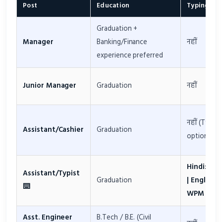
Post
Education
Typing / Sk
Graduation +
Manager
Banking/Finance
नहीं
experience preferred
Junior Manager
Graduation
नहीं
नहीं (Typing
Assistant/Cashier
Graduation
optional)
Hindi: 30
Assistant/Typist
Graduation
| English: 
⌨️
WPM
Asst. Engineer
B.Tech / B.E. (Civil