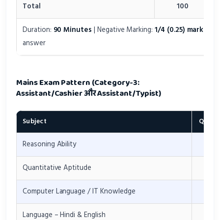
Total
100
Duration:
90 Minutes
| Negative Marking:
1/4 (0.25) marks
per
answer
Mains Exam Pattern (Category-3:
Assistant/Cashier और Assistant/Typist)
Subject
Quest
Reasoning Ability
30
Quantitative Aptitude
30
Computer Language / IT Knowledge
20
Language – Hindi & English
20