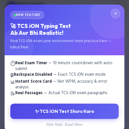
Multi Typing
MT
GOVT EXAM TYPING
×
NEW FEATURE
🌙
Start Test
🚀 TCS iON Typing Test
›
›
Ab Aur Bhi Realistic!
Home
Blog
Krutidev Typing Complete Guide: Become a Hind…
Real TCS iON exam jaise environment mein practice karo —
bilkul free!
Real Exam Timer
— 10 minute countdown with auto-
⏱️
submit
Backspace Disabled
— Exact TCS iON exam mode
🔒
Instant Score Card
— Net WPM, accuracy & error
📊
analysis
Real Passages
— Actual TCS iON exam paragraphs
📝
✨ TCS iON Test Shuru Karo
Abhi Nahi, Baad Mein