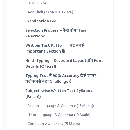
01.01.2026):
Age Limit (as on 01.01.2026):
Examination Fee
Selection Process – कैसे होगा Final
Selection?
Written Test Pattern – यह सबसे
Important Section है!
Hindi Typing – Keyboard Layout और Font
Details (Official)
Typing Test में 90% Accuracy कैसे लाएं? –
यही सबसे बड़ा Challenge है
Subject-wise Written Test Syllabus
(Part-A)
English Language & Grammar (15 Marks):
Hindi Language & Grammar (10 Marks):
Computer Awareness (15 Marks):