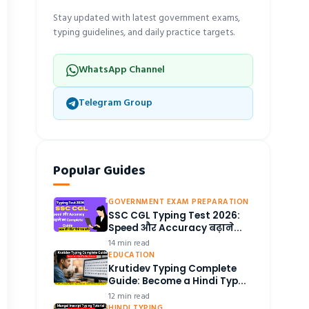
Stay updated with latest government exams,
typing guidelines, and daily practice targets.
WhatsApp Channel
Telegram Group
Popular Guides
GOVERNMENT EXAM PREPARATION
SSC CGL Typing Test 2026:
Speed और Accuracy बढ़ाने...
14 min read
EDUCATION
Krutidev Typing Complete
Guide: Become a Hindi Typ...
12 min read
HINDI TYPING