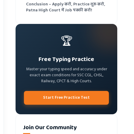
Conclusion – Apply करो, Practice शुरू करो,
Patna High Court में Job पक्की करो!
🏆
Free Typing Practice
Master your typing speed and accuracy under
exact exam conditions for SSC CGL, CHSL,
Railway, CPCT & High Courts.
Start Free Practice Test
Join Our Community