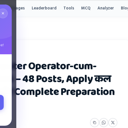
Languages
Leaderboard
Tools
MCQ
Analyzer
Blo
×
ee!
mputer Operator-cum-
026 – 48 Posts, Apply कल
e और Complete Preparation