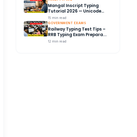
Mangal Inscript Typing
Tutorial 2026 — Unicode
Hin...
15 min read
GOVERNMENT EXAMS
Railway Typing Test Tips –
RRB Typing Exam Prepara...
12 min read