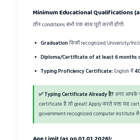
Minimum Educational Qualifications (a
तीन conditions सभी एक साथ पूरी करनी होंगी:
Graduation
किसी recognized University/Institu
Diploma/Certificate of at least 6 months 
Typing Proficiency Certificate:
English में
4
✅ Typing Certificate Already है?
अगर आपके पा
certificate है तो great! Apply करते वक्त यह cert
government-recognized computer institute से 
Age Limit (as on 01.01.2026):