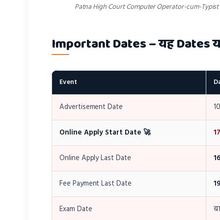
Patna High Court Computer Operator-cum-Typist R
Important Dates – यह Dates य
Event
D
Advertisement Date
10
Online Apply Start Date 🚀
17
Online Apply Last Date
1
Fee Payment Last Date
1
Exam Date
बा