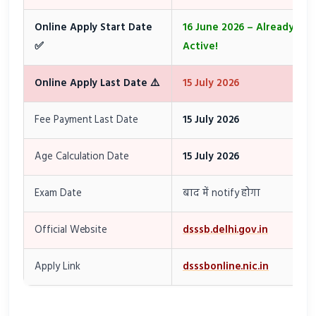
Online Apply Start Date
16 June 2026 – Already
✅
Active!
Online Apply Last Date ⚠️
15 July 2026
Fee Payment Last Date
15 July 2026
Age Calculation Date
15 July 2026
Exam Date
बाद में notify होगा
Official Website
dsssb.delhi.gov.in
Apply Link
dsssbonline.nic.in