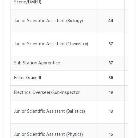
Scene/DMFU)
Lab
Fore
Junior Scientific Assistant (Biology)
44
Lab
Fore
Junior Scientific Assistant (Chemistry)
37
Lab
Sub Station Apprentice
37
Elect
Fitter Grade-II
36
Delhi
Electrical Overseer/Sub-Inspector
19
Elect
Fore
Junior Scientific Assistant (Ballistics)
18
Lab
Fore
Junior Scientific Assistant (Physics)
16