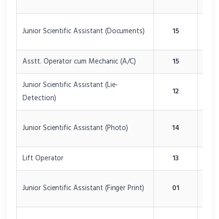
Lab
Fore
Junior Scientific Assistant (Documents)
15
Lab
Asstt. Operator cum Mechanic (A/C)
15
Delh
Junior Scientific Assistant (Lie-
Fore
12
Detection)
Lab
Fore
Junior Scientific Assistant (Photo)
14
Lab
Lift Operator
13
Delh
Fore
Junior Scientific Assistant (Finger Print)
01
Lab
Fore