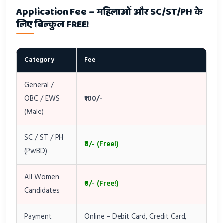
Application Fee – महिलाओं और SC/ST/PH के
लिए बिल्कुल FREE!
Category
Fee
General /
OBC / EWS
₹100/-
(Male)
SC / ST / PH
₹0/- (Free!)
(PwBD)
All Women
₹0/- (Free!)
Candidates
Payment
Online – Debit Card, Credit Card,