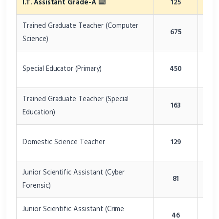
I.T. Assistant Grade-A ⌨️
125
DSS
Trained Graduate Teacher (Computer
Dire
675
Science)
Educ
Dire
Special Educator (Primary)
450
Educ
Trained Graduate Teacher (Special
Dire
163
Education)
Educ
Dire
Domestic Science Teacher
129
Educ
Junior Scientific Assistant (Cyber
Fore
81
Forensic)
Lab
Junior Scientific Assistant (Crime
Fore
46