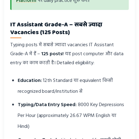
Platform
पर daily practice शुरू करो!
IT Assistant Grade-A – सबसे ज्यादा
Vacancies (125 Posts)
Typing posts में सबसे ज्यादा vacancies IT Assistant
Grade-A में हैं –
125 posts!
यह post computer और data
entry का काम करती है। Detailed eligibility:
Education:
12th Standard या equivalent किसी
recognized board/institution से
Typing/Data Entry Speed:
8000 Key Depressions
Per Hour (approximately 26.67 WPM English या
Hindi)