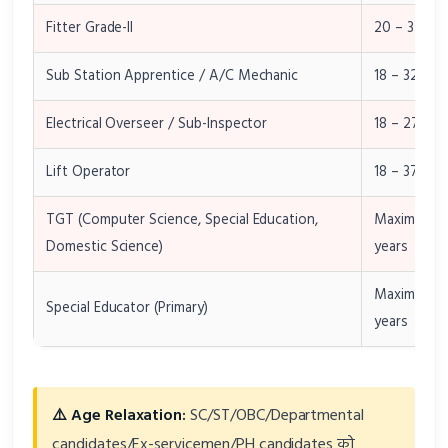
Fitter Grade-II
20 – 32 yea
Sub Station Apprentice / A/C Mechanic
18 – 32 yea
Electrical Overseer / Sub-Inspector
18 – 27 yea
Lift Operator
18 – 37 yea
TGT (Computer Science, Special Education,
Maximum 3
Domestic Science)
years
Maximum 3
Special Educator (Primary)
years
⚠️ Age Relaxation:
SC/ST/OBC/Departmental
candidates/Ex-servicemen/PH candidates को