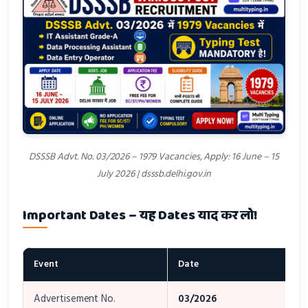
DSSSB Advt. No. 03/2026 – 1979 Vacancies, Apply: 16 June – 15
July 2026 | dsssb.delhi.gov.in
Important Dates – यह Dates याद कर लो!
Event
Date
Advertisement No.
03/2026