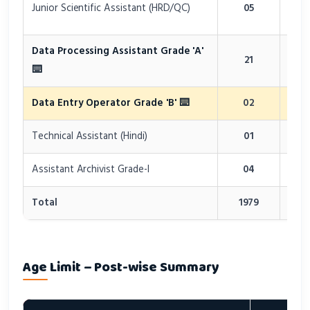
Junior Scientific Assistant (HRD/QC)
05
Lab
Data Processing Assistant Grade 'A'
21
Delh
⌨️
Data Entry Operator Grade 'B' ⌨️
02
Delh
Technical Assistant (Hindi)
01
Delh
Assistant Archivist Grade-I
04
Delh
Total
1979
Age Limit – Post-wise Summary