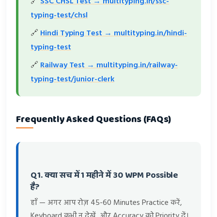
🔗
SSC CHSL Test → multityping.in/ssc-
typing-test/chsl
🔗
Hindi Typing Test → multityping.in/hindi-
typing-test
🔗
Railway Test → multityping.in/railway-
typing-test/junior-clerk
Frequently Asked Questions (FAQs)
Q1. क्या सच में 1 महीने में 30 WPM Possible
है?
हाँ — अगर आप रोज़ 45-60 Minutes Practice करें,
Keyboard कभी न देखें, और Accuracy को Priority दें।