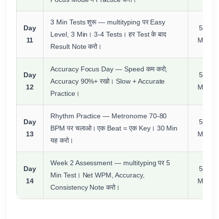
3 Min Tests शुरू — multityping पर Easy
Day
50
Level, 3 Min। 3-4 Tests। हर Test के बाद
11
Min
Result Note करो।
Accuracy Focus Day — Speed कम करो,
Day
50
Accuracy 90%+ रखो। Slow + Accurate
12
Min
Practice।
Rhythm Practice — Metronome 70-80
Day
50
BPM पर चलाओ। एक Beat = एक Key। 30 Min
13
Min
यह करो।
Week 2 Assessment — multityping पर 5
Day
50
Min Test। Net WPM, Accuracy,
14
Min
Consistency Note करो।