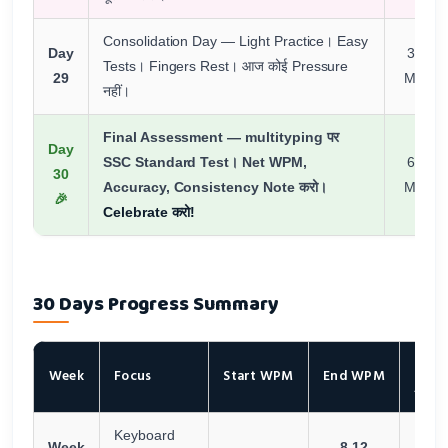
Consolidation Day — Light Practice। Easy
Day
30
Tests। Fingers Rest। आज कोई Pressure
29
Min
नहीं।
Final Assessment — multityping पर
Day
SSC Standard Test। Net WPM,
60
30
Accuracy, Consistency Note करो।
Min
🎉
Celebrate करो!
30 Days Progress Summary
Key
Week
Focus
Start WPM
End WPM
Achi
Keyboard
Keyb
Week
8-12