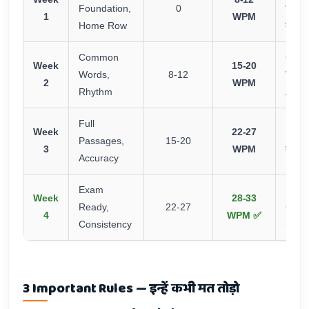
Foundation,
0
बिना द
1
WPM
Home Row
करना
Common
Com
Week
15-20
Words,
8-12
Word
2
WPM
Rhythm
Auto
Full
Week
22-27
10 Mi
Passages,
15-20
3
WPM
देना शु
Accuracy
Exam
Exa
Week
28-33
Ready,
22-27
Condit
4
WPM ✅
Consistency
30 
3 Important Rules — इन्हें कभी मत तोड़ो