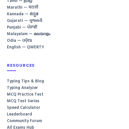
Tamil — தமிழ்
Marathi — मराठी
Kannada — ಕನ್ನಡ
Gujarati — ગુજરાતી
Punjabi — ਪੰਜਾਬੀ
Malayalam — മലയാളം
Odia — ଓଡ଼ିଆ
English — QWERTY
RESOURCES
Typing Tips & Blog
Typing Analyzer
MCQ Practice Test
MCQ Test Series
Speed Calculator
Leaderboard
Community Forum
All Exams Hub