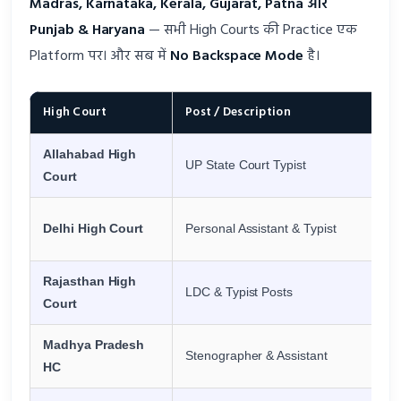
Madras, Karnataka, Kerala, Gujarat, Patna और
Punjab & Haryana
— सभी High Courts की Practice एक
Platform पर। और सब में
No Backspace Mode
है।
High Court
Post / Description
Allahabad High
UP State Court Typist
Court
Delhi High Court
Personal Assistant & Typist
Rajasthan High
LDC & Typist Posts
Court
Madhya Pradesh
Stenographer & Assistant
HC