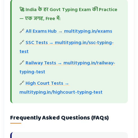
🚀 India के हर Govt Typing Exam की Practice
— एक जगह, Free में:
🔗
All Exams Hub → multityping.in/exams
🔗
SSC Tests → multityping.in/ssc-typing-
test
🔗
Railway Tests → multityping.in/railway-
typing-test
🔗
High Court Tests →
multityping.in/highcourt-typing-test
Frequently Asked Questions (FAQs)