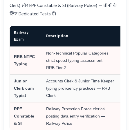
Clerk) और RPF Constable & SI (Railway Police) — तीनों के
लिए Dedicated Tests हैं।
Railway
Description
S
Exam
Non-Technical Popular Categories
RRB NTPC
30
strict speed typing assessment —
Typing
2
RRB Tier-2
Junior
Accounts Clerk & Junior Time Keeper
30
Clerk cum
typing proficiency practices — RRB
2
Typist
Clerk
RPF
Railway Protection Force clerical
Constable
posting data entry verification —
Sta
& SI
Railway Police