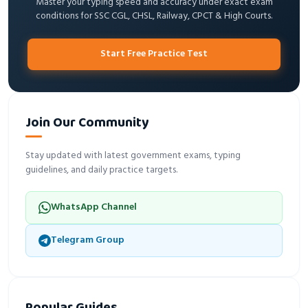
Master your typing speed and accuracy under exact exam
conditions for SSC CGL, CHSL, Railway, CPCT & High Courts.
Start Free Practice Test
Join Our Community
Stay updated with latest government exams, typing
guidelines, and daily practice targets.
WhatsApp Channel
Telegram Group
Popular Guides