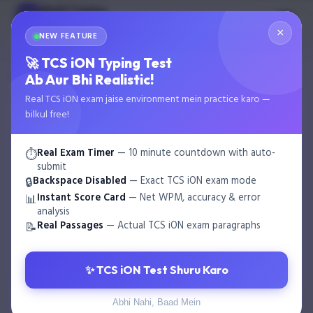
Multi Typing
MT
GOVT EXAM TYPING
×
NEW FEATURE
🌙
Start Test
🚀 TCS iON Typing Test
›
›
Ab Aur Bhi Realistic!
Home
Blog
SSC, Railway और Court Exams के Typing Test की…
Real TCS iON exam jaise environment mein practice karo —
bilkul free!
Real Exam Timer
— 10 minute countdown with auto-
⏱️
submit
Backspace Disabled
— Exact TCS iON exam mode
🔒
Instant Score Card
— Net WPM, accuracy & error
📊
analysis
Real Passages
— Actual TCS iON exam paragraphs
📝
✨ TCS iON Test Shuru Karo
Abhi Nahi, Baad Mein