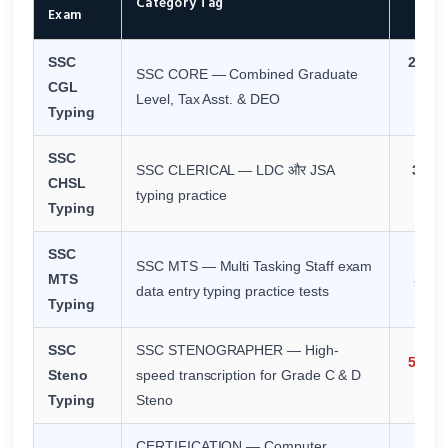
Category Tag
Sp
Exam
SSC
27-3
SSC CORE — Combined Graduate
CGL
(8
Level, Tax Asst. & DEO
Typing
KD
SSC
SSC CLERICAL — LDC और JSA
35 EN
CHSL
typing practice
H
Typing
SSC
SSC MTS — Multi Tasking Staff exam
MTS
Stan
data entry typing practice tests
Typing
SSC
SSC STENOGRAPHER — High-
50/4
Steno
speed transcription for Grade C & D
Typing
Steno
CERTIFICATION — Computer