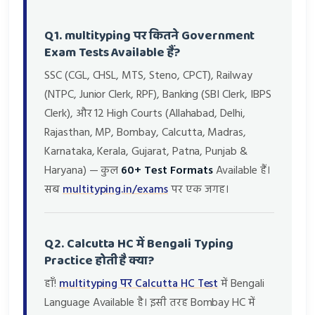
Q1. multityping पर कितने Government
Exam Tests Available हैं?
SSC (CGL, CHSL, MTS, Steno, CPCT), Railway
(NTPC, Junior Clerk, RPF), Banking (SBI Clerk, IBPS
Clerk), और 12 High Courts (Allahabad, Delhi,
Rajasthan, MP, Bombay, Calcutta, Madras,
Karnataka, Kerala, Gujarat, Patna, Punjab &
Haryana) — कुल
60+ Test Formats
Available हैं।
सब
multityping.in/exams
पर एक जगह।
Q2. Calcutta HC में Bengali Typing
Practice होती है क्या?
हाँ!
multityping पर Calcutta HC Test
में Bengali
Language Available है। इसी तरह Bombay HC में