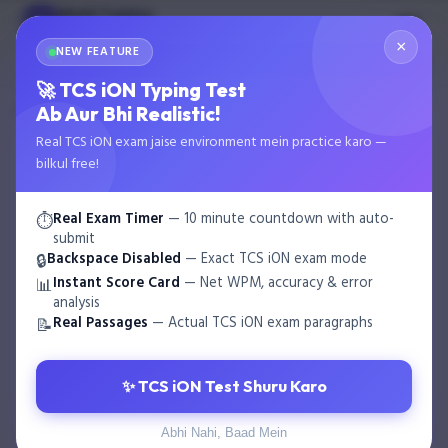
Multi Typing
MT
GOVT EXAM TYPING
×
NEW FEATURE
🌙
Start Test
🚀 TCS iON Typing Test
›
›
Ab Aur Bhi Realistic!
Home
Blog
Hindi Typing vs English Typing 2026 - Complet…
Real TCS iON exam jaise environment mein practice karo —
bilkul free!
Real Exam Timer
— 10 minute countdown with auto-
⏱️
submit
Backspace Disabled
— Exact TCS iON exam mode
🔒
Instant Score Card
— Net WPM, accuracy & error
📊
analysis
Real Passages
— Actual TCS iON exam paragraphs
📝
✨ TCS iON Test Shuru Karo
Abhi Nahi, Baad Mein