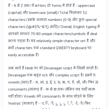
हैं - A से Z तक। ये letters दो forms में होते हैं - uppercase
(capital) और lowercase (small)। Total मिलाकर 52
characters। इसके अलावा numbers (0-9) और कुछ special
characters (!@#$%^&*() आदि)। Overall, English typing में
आपको लगभग 70-80 unique characters/symbols से deal
करना पड़ता है। यह relatively simple character set है और
सभी characters एक standard QWERTY keyboard पर
easily accessible हैं।
अब आते हैं Hindi पर जो Devanagari script में लिखी जाती है।
Devanagari एक बहुत rich और complex script है। इसमें 11
vowels (स्वर) हैं - अ, आ, इ, ई, उ, ऊ, ऋ, ए, ऐ, ओ, औ। फिर 33
consonants (व्यंजन) हैं - क से ज्ञ तक। लेकिन यह यहीं खत्म
नहीं होता। Vowels को consonants के साथ जोड़ने के लिए
'matras' (मात्राएं) हैं - ा, ि, ी, ु, ू, ृ, े, ै, ो, ौ। फिर