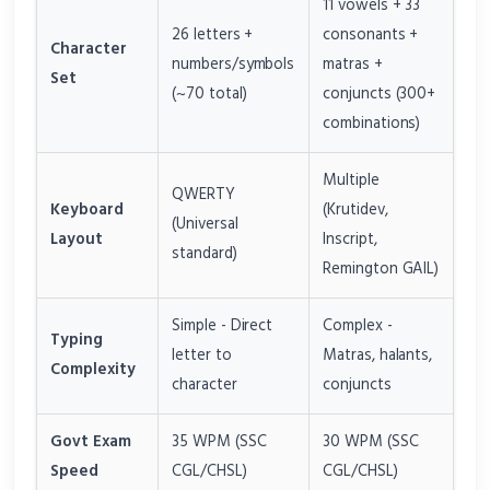
11 vowels + 33
26 letters +
consonants +
Character
numbers/symbols
matras +
Set
(~70 total)
conjuncts (300+
combinations)
Multiple
QWERTY
Keyboard
(Krutidev,
(Universal
Layout
Inscript,
standard)
Remington GAIL)
Simple - Direct
Complex -
Typing
letter to
Matras, halants,
Complexity
character
conjuncts
Govt Exam
35 WPM (SSC
30 WPM (SSC
Speed
CGL/CHSL)
CGL/CHSL)